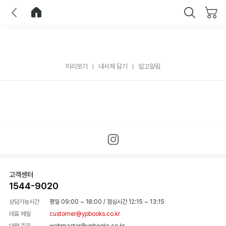
이전
홈으로 이동
닫기
미리보기
내서재 담기
입고알림
고객센터
1544-9020
상담가능시간
평일 09:00 ~ 18:00
/
점심시간 12:15 ~ 13:15
대표 메일
customer@ypbooks.co.kr
대량 주문
webmaster@ypbooks.co.kr