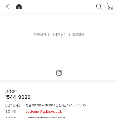
이전
홈으로 이동
닫기
미리보기
내서재 담기
입고알림
고객센터
1544-9020
상담가능시간
평일 09:00 ~ 18:00
/
점심시간 12:15 ~ 13:15
대표 메일
customer@ypbooks.co.kr
대량 주문
webmaster@ypbooks.co.kr