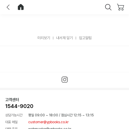
이전
홈으로 이동
닫기
미리보기
내서재 담기
입고알림
고객센터
1544-9020
상담가능시간
평일 09:00 ~ 18:00
/
점심시간 12:15 ~ 13:15
대표 메일
customer@ypbooks.co.kr
대량 주문
webmaster@ypbooks.co.kr