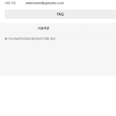
대량 주문
webmaster@ypbooks.co.kr
FAQ
이용약관
© YOUNGPOONG BOOKSTORE INC.