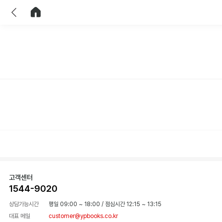
이전
홈으로 이동
고객센터
1544-9020
상담가능시간
평일 09:00 ~ 18:00
/
점심시간 12:15 ~ 13:15
대표 메일
customer@ypbooks.co.kr