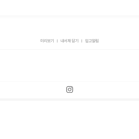
미리보기
내서재 담기
입고알림