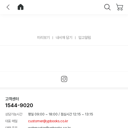
이전
홈으로 이동
닫기
미리보기
내서재 담기
입고알림
고객센터
1544-9020
상담가능시간
평일 09:00 ~ 18:00
/
점심시간 12:15 ~ 13:15
대표 메일
customer@ypbooks.co.kr
대량 주문
webmaster@ypbooks.co.kr