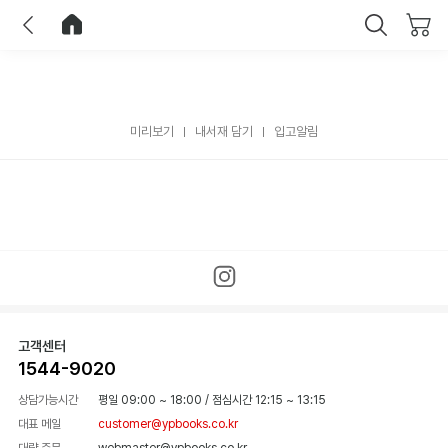
이전
홈으로 이동
닫기
미리보기
내서재 담기
입고알림
고객센터
1544-9020
상담가능시간
평일 09:00 ~ 18:00
/
점심시간 12:15 ~ 13:15
대표 메일
customer@ypbooks.co.kr
대량 주문
webmaster@ypbooks.co.kr