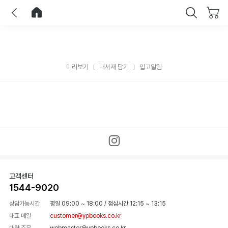
이전
홈으로 이동
닫기
미리보기
내서재 담기
입고알림
고객센터
1544-9020
상담가능시간
평일 09:00 ~ 18:00
/
점심시간 12:15 ~ 13:15
대표 메일
customer@ypbooks.co.kr
대량 주문
webmaster@ypbooks.co.kr