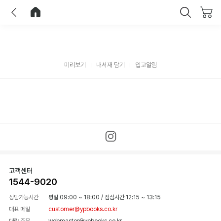
이전
홈으로 이동
닫기
미리보기
내서재 담기
입고알림
고객센터
1544-9020
상담가능시간
평일 09:00 ~ 18:00
/
점심시간 12:15 ~ 13:15
대표 메일
customer@ypbooks.co.kr
대량 주문
webmaster@ypbooks.co.kr