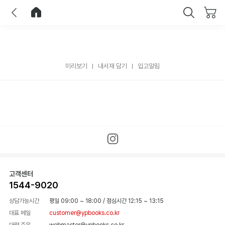
이전
홈으로 이동
닫기
미리보기
내서재 담기
입고알림
고객센터
1544-9020
상담가능시간
평일 09:00 ~ 18:00
/
점심시간 12:15 ~ 13:15
대표 메일
customer@ypbooks.co.kr
대량 주문
webmaster@ypbooks.co.kr