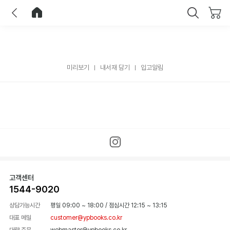
이전
홈으로 이동
닫기
미리보기
내서재 담기
입고알림
고객센터
1544-9020
상담가능시간
평일 09:00 ~ 18:00
/
점심시간 12:15 ~ 13:15
대표 메일
customer@ypbooks.co.kr
대량 주문
webmaster@ypbooks.co.kr