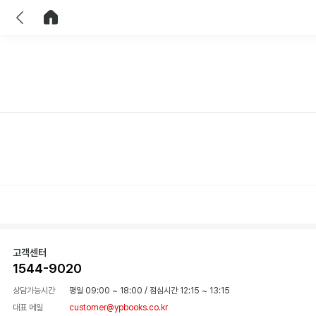
이전
홈으로 이동
고객센터
1544-9020
상담가능시간
평일 09:00 ~ 18:00
/
점심시간 12:15 ~ 13:15
대표 메일
customer@ypbooks.co.kr