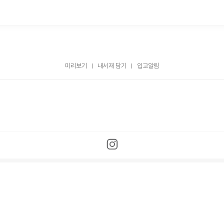
미리보기
내서재 담기
입고알림