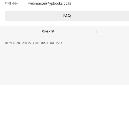
대량 주문
webmaster@ypbooks.co.kr
FAQ
이용약관
© YOUNGPOONG BOOKSTORE INC.