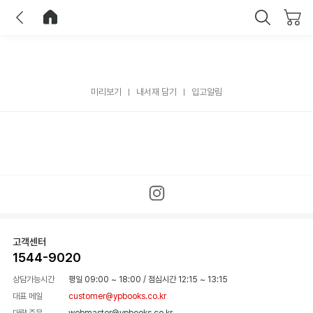
이전
홈으로 이동
닫기
미리보기
내서재 담기
입고알림
고객센터
1544-9020
상담가능시간
평일 09:00 ~ 18:00
/
점심시간 12:15 ~ 13:15
대표 메일
customer@ypbooks.co.kr
대량 주문
webmaster@ypbooks.co.kr