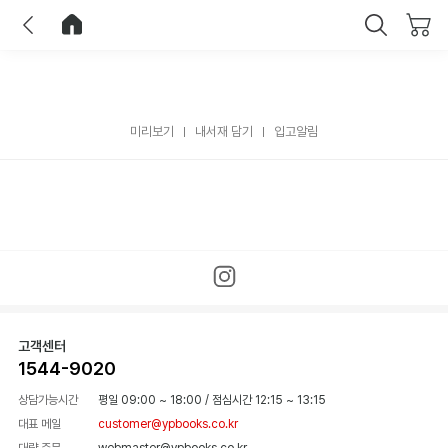
이전
홈으로 이동
닫기
미리보기
내서재 담기
입고알림
고객센터
1544-9020
상담가능시간
평일 09:00 ~ 18:00
/
점심시간 12:15 ~ 13:15
대표 메일
customer@ypbooks.co.kr
대량 주문
webmaster@ypbooks.co.kr