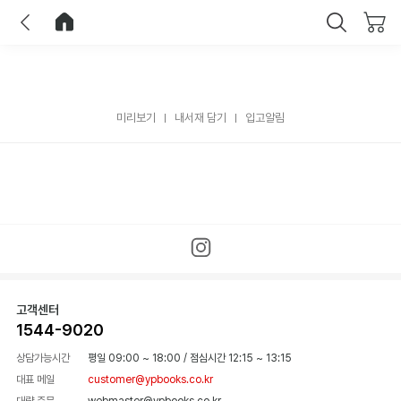
이전
홈으로 이동
닫기
미리보기
내서재 담기
입고알림
고객센터
1544-9020
상담가능시간
평일 09:00 ~ 18:00
/
점심시간 12:15 ~ 13:15
대표 메일
customer@ypbooks.co.kr
대량 주문
webmaster@ypbooks.co.kr