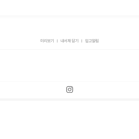
미리보기
내서재 담기
입고알림