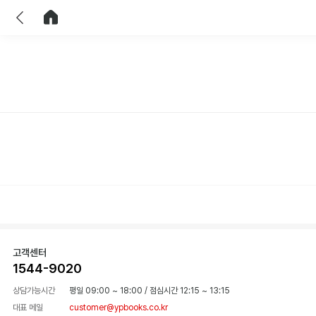
이전
홈으로 이동
고객센터
1544-9020
상담가능시간
평일 09:00 ~ 18:00
/
점심시간 12:15 ~ 13:15
대표 메일
customer@ypbooks.co.kr