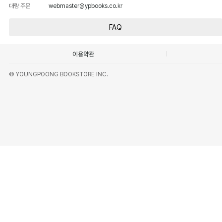
대량 주문
webmaster@ypbooks.co.kr
FAQ
이용약관
© YOUNGPOONG BOOKSTORE INC.