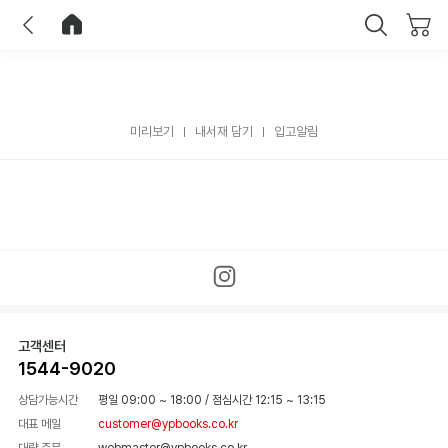
이전
홈으로 이동
닫기
미리보기
내서재 담기
입고알림
고객센터
1544-9020
상담가능시간
평일 09:00 ~ 18:00
/
점심시간 12:15 ~ 13:15
대표 메일
customer@ypbooks.co.kr
대량 주문
webmaster@ypbooks.co.kr