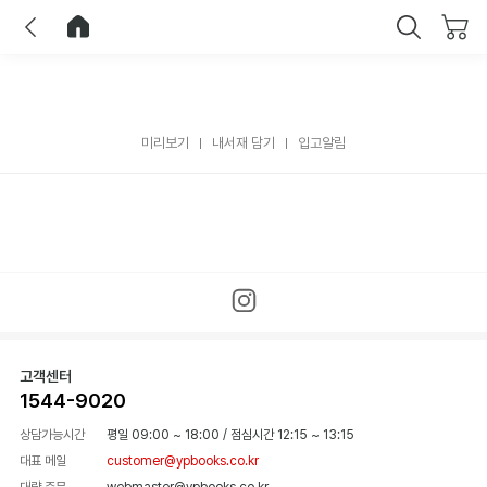
이전
홈으로 이동
닫기
미리보기
내서재 담기
입고알림
고객센터
1544-9020
상담가능시간
평일 09:00 ~ 18:00
/
점심시간 12:15 ~ 13:15
대표 메일
customer@ypbooks.co.kr
대량 주문
webmaster@ypbooks.co.kr