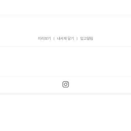
미리보기
내서재 담기
입고알림