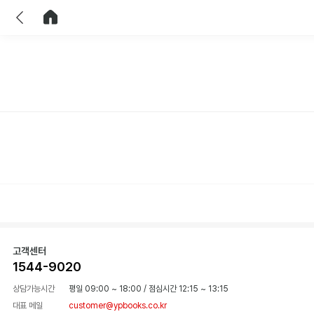
이전
홈으로 이동
고객센터
1544-9020
상담가능시간
평일 09:00 ~ 18:00
/
점심시간 12:15 ~ 13:15
대표 메일
customer@ypbooks.co.kr