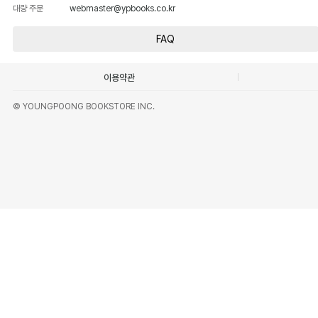
대량 주문
webmaster@ypbooks.co.kr
FAQ
이용약관
© YOUNGPOONG BOOKSTORE INC.