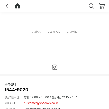
이전
홈으로 이동
닫기
미리보기
내서재 담기
입고알림
고객센터
1544-9020
상담가능시간
평일 09:00 ~ 18:00
/
점심시간 12:15 ~ 13:15
대표 메일
customer@ypbooks.co.kr
대량 주문
webmaster@ypbooks.co.kr