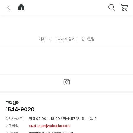
이전
홈으로 이동
닫기
미리보기
내서재 담기
입고알림
고객센터
1544-9020
상담가능시간
평일 09:00 ~ 18:00
/
점심시간 12:15 ~ 13:15
대표 메일
customer@ypbooks.co.kr
대량 주문
webmaster@ypbooks.co.kr