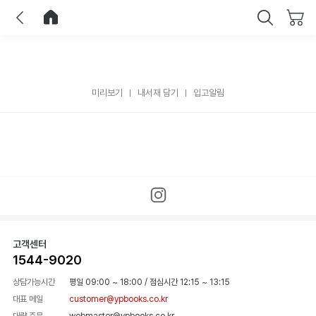
이전
홈으로 이동
닫기
미리보기
내서재 담기
입고알림
고객센터
1544-9020
상담가능시간
평일 09:00 ~ 18:00
/
점심시간 12:15 ~ 13:15
대표 메일
customer@ypbooks.co.kr
대량 주문
webmaster@ypbooks.co.kr