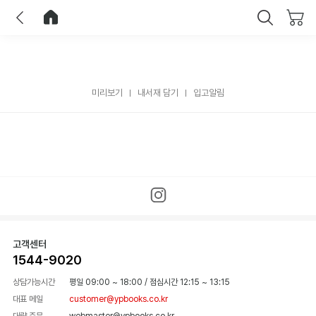
이전
홈으로 이동
닫기
미리보기
내서재 담기
입고알림
고객센터
1544-9020
상담가능시간
평일 09:00 ~ 18:00
/
점심시간 12:15 ~ 13:15
대표 메일
customer@ypbooks.co.kr
대량 주문
webmaster@ypbooks.co.kr