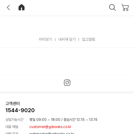
이전
홈으로 이동
닫기
미리보기
내서재 담기
입고알림
고객센터
1544-9020
상담가능시간
평일 09:00 ~ 18:00
/
점심시간 12:15 ~ 13:15
대표 메일
customer@ypbooks.co.kr
대량 주문
webmaster@ypbooks.co.kr