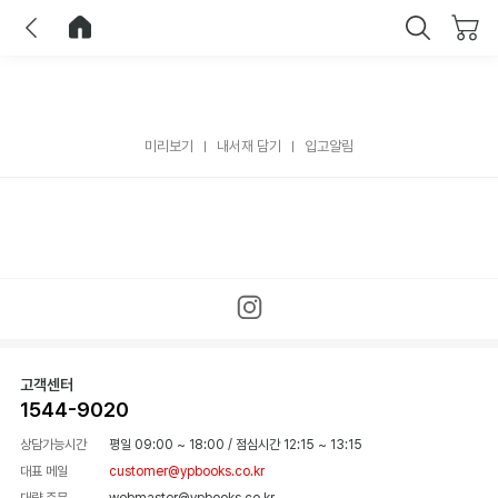
이전
홈으로 이동
닫기
미리보기
내서재 담기
입고알림
고객센터
1544-9020
상담가능시간
평일 09:00 ~ 18:00
/
점심시간 12:15 ~ 13:15
대표 메일
customer@ypbooks.co.kr
대량 주문
webmaster@ypbooks.co.kr