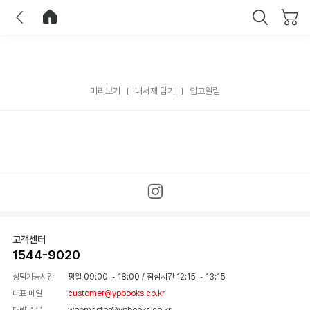
이전
홈으로 이동
닫기
미리보기
내서재 담기
입고알림
고객센터
1544-9020
상담가능시간
평일 09:00 ~ 18:00
/
점심시간 12:15 ~ 13:15
대표 메일
customer@ypbooks.co.kr
대량 주문
webmaster@ypbooks.co.kr