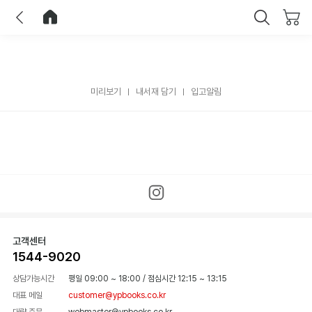
이전
홈으로 이동
닫기
미리보기
내서재 담기
입고알림
고객센터
1544-9020
상담가능시간
평일 09:00 ~ 18:00
/
점심시간 12:15 ~ 13:15
대표 메일
customer@ypbooks.co.kr
대량 주문
webmaster@ypbooks.co.kr