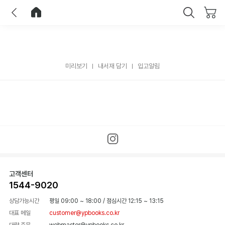
이전
홈으로 이동
닫기
미리보기
내서재 담기
입고알림
고객센터
1544-9020
상담가능시간
평일 09:00 ~ 18:00
/
점심시간 12:15 ~ 13:15
대표 메일
customer@ypbooks.co.kr
대량 주문
webmaster@ypbooks.co.kr