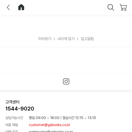
이전
홈으로 이동
닫기
미리보기
내서재 담기
입고알림
고객센터
1544-9020
상담가능시간
평일 09:00 ~ 18:00
/
점심시간 12:15 ~ 13:15
대표 메일
customer@ypbooks.co.kr
대량 주문
webmaster@ypbooks.co.kr