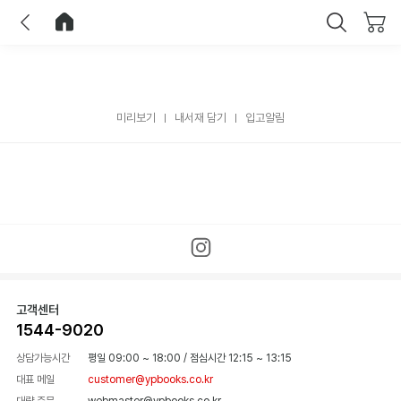
이전
홈으로 이동
닫기
미리보기
내서재 담기
입고알림
고객센터
1544-9020
상담가능시간
평일 09:00 ~ 18:00
/
점심시간 12:15 ~ 13:15
대표 메일
customer@ypbooks.co.kr
대량 주문
webmaster@ypbooks.co.kr