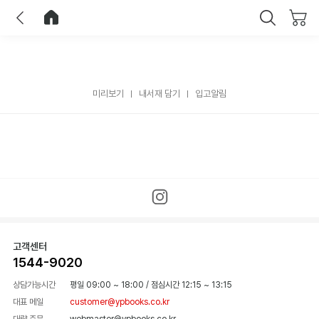
이전
홈으로 이동
닫기
미리보기
내서재 담기
입고알림
고객센터
1544-9020
상담가능시간
평일 09:00 ~ 18:00
/
점심시간 12:15 ~ 13:15
대표 메일
customer@ypbooks.co.kr
대량 주문
webmaster@ypbooks.co.kr