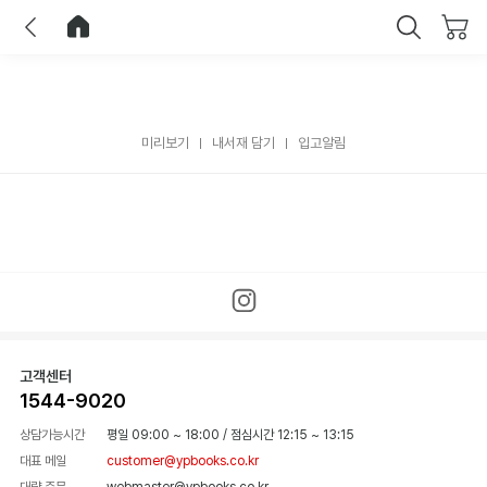
이전
홈으로 이동
닫기
미리보기
내서재 담기
입고알림
고객센터
1544-9020
상담가능시간
평일 09:00 ~ 18:00
/
점심시간 12:15 ~ 13:15
대표 메일
customer@ypbooks.co.kr
대량 주문
webmaster@ypbooks.co.kr