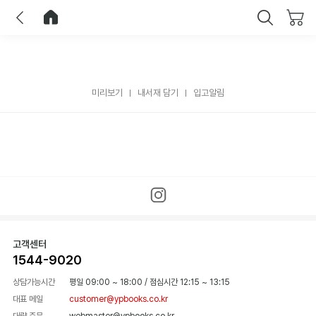
이전
홈으로 이동
닫기
미리보기
내서재 담기
입고알림
고객센터
1544-9020
상담가능시간
평일 09:00 ~ 18:00
/
점심시간 12:15 ~ 13:15
대표 메일
customer@ypbooks.co.kr
대량 주문
webmaster@ypbooks.co.kr