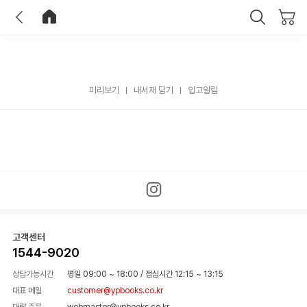
이전
홈으로 이동
닫기
미리보기
내서재 담기
입고알림
고객센터
1544-9020
상담가능시간
평일 09:00 ~ 18:00
/
점심시간 12:15 ~ 13:15
대표 메일
customer@ypbooks.co.kr
대량 주문
webmaster@ypbooks.co.kr