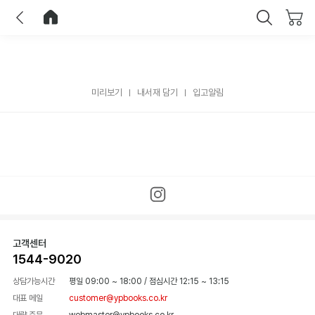
이전
홈으로 이동
닫기
미리보기
내서재 담기
입고알림
고객센터
1544-9020
상담가능시간
평일 09:00 ~ 18:00
/
점심시간 12:15 ~ 13:15
대표 메일
customer@ypbooks.co.kr
대량 주문
webmaster@ypbooks.co.kr