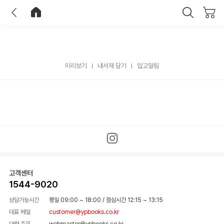
이전
홈으로 이동
닫기
미리보기
내서재 담기
입고알림
고객센터
1544-9020
상담가능시간
평일 09:00 ~ 18:00
/
점심시간 12:15 ~ 13:15
대표 메일
customer@ypbooks.co.kr
대량 주문
webmaster@ypbooks.co.kr