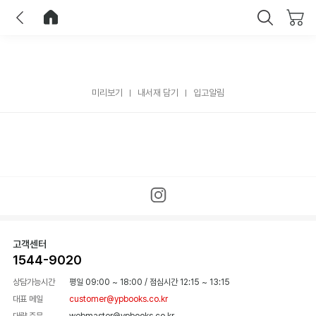
이전
홈으로 이동
닫기
미리보기
내서재 담기
입고알림
고객센터
1544-9020
상담가능시간
평일 09:00 ~ 18:00
/
점심시간 12:15 ~ 13:15
대표 메일
customer@ypbooks.co.kr
대량 주문
webmaster@ypbooks.co.kr