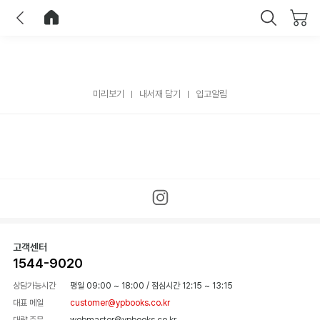
이전
홈으로 이동
닫기
미리보기
내서재 담기
입고알림
고객센터
1544-9020
상담가능시간
평일 09:00 ~ 18:00
/
점심시간 12:15 ~ 13:15
대표 메일
customer@ypbooks.co.kr
대량 주문
webmaster@ypbooks.co.kr