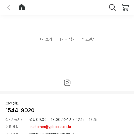
이전
홈으로 이동
닫기
미리보기
내서재 담기
입고알림
고객센터
1544-9020
상담가능시간
평일 09:00 ~ 18:00
/
점심시간 12:15 ~ 13:15
대표 메일
customer@ypbooks.co.kr
대량 주문
webmaster@ypbooks.co.kr