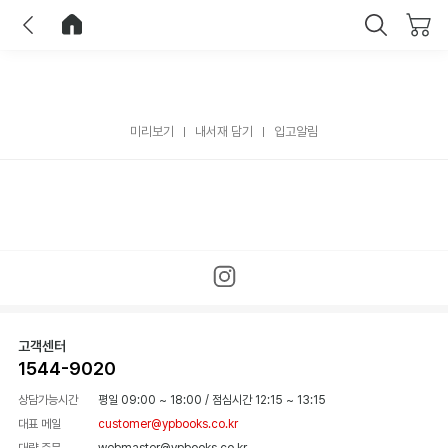
이전
홈으로 이동
닫기
미리보기
내서재 담기
입고알림
고객센터
1544-9020
상담가능시간
평일 09:00 ~ 18:00
/
점심시간 12:15 ~ 13:15
대표 메일
customer@ypbooks.co.kr
대량 주문
webmaster@ypbooks.co.kr