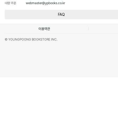
대량 주문
webmaster@ypbooks.co.kr
FAQ
이용약관
© YOUNGPOONG BOOKSTORE INC.