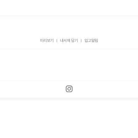
미리보기
내서재 담기
입고알림