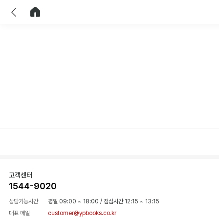
이전
홈으로 이동
고객센터
1544-9020
상담가능시간
평일 09:00 ~ 18:00
/
점심시간 12:15 ~ 13:15
대표 메일
customer@ypbooks.co.kr