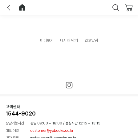
이전
홈으로 이동
닫기
미리보기
내서재 담기
입고알림
고객센터
1544-9020
상담가능시간
평일 09:00 ~ 18:00
/
점심시간 12:15 ~ 13:15
대표 메일
customer@ypbooks.co.kr
대량 주문
webmaster@ypbooks.co.kr