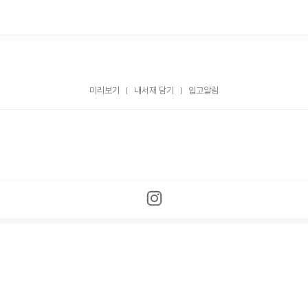
미리보기
내서재 담기
입고알림