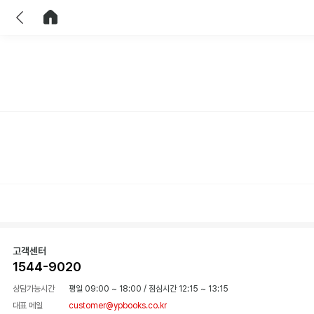
이전
홈으로 이동
고객센터
1544-9020
상담가능시간
평일 09:00 ~ 18:00
/
점심시간 12:15 ~ 13:15
대표 메일
customer@ypbooks.co.kr