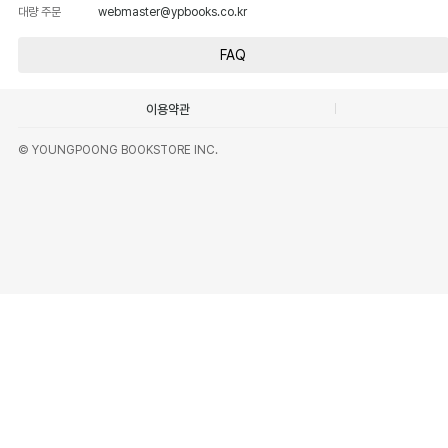
대량 주문
webmaster@ypbooks.co.kr
FAQ
이용약관
© YOUNGPOONG BOOKSTORE INC.