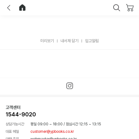
이전
홈으로 이동
닫기
미리보기
내서재 담기
입고알림
고객센터
1544-9020
상담가능시간
평일 09:00 ~ 18:00
/
점심시간 12:15 ~ 13:15
대표 메일
customer@ypbooks.co.kr
대량 주문
webmaster@ypbooks.co.kr