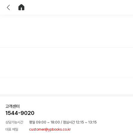
이전
홈으로 이동
고객센터
1544-9020
상담가능시간
평일 09:00 ~ 18:00
/
점심시간 12:15 ~ 13:15
대표 메일
customer@ypbooks.co.kr