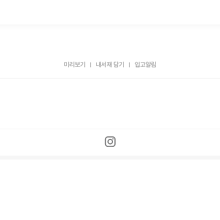
미리보기
내서재 담기
입고알림