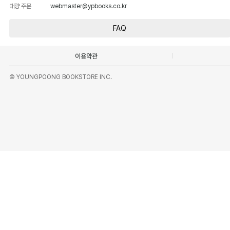
대량 주문
webmaster@ypbooks.co.kr
FAQ
이용약관
© YOUNGPOONG BOOKSTORE INC.