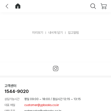
이전
홈으로 이동
닫기
미리보기
내서재 담기
입고알림
고객센터
1544-9020
상담가능시간
평일 09:00 ~ 18:00
/
점심시간 12:15 ~ 13:15
대표 메일
customer@ypbooks.co.kr
대량 주문
webmaster@ypbooks.co.kr