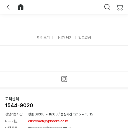
이전
홈으로 이동
닫기
미리보기
내서재 담기
입고알림
고객센터
1544-9020
상담가능시간
평일 09:00 ~ 18:00
/
점심시간 12:15 ~ 13:15
대표 메일
customer@ypbooks.co.kr
대량 주문
webmaster@ypbooks.co.kr