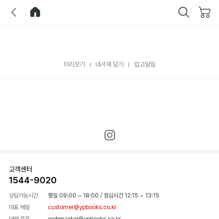
이전
홈으로 이동
닫기
미리보기
내서재 담기
입고알림
고객센터
1544-9020
상담가능시간
평일 09:00 ~ 18:00
/
점심시간 12:15 ~ 13:15
대표 메일
customer@ypbooks.co.kr
대량 주문
webmaster@ypbooks.co.kr