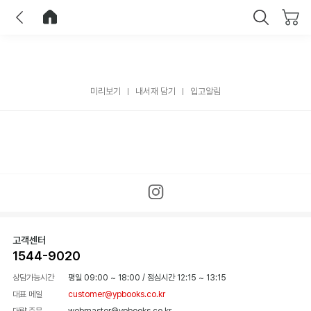
이전
홈으로 이동
닫기
미리보기
내서재 담기
입고알림
고객센터
1544-9020
상담가능시간
평일 09:00 ~ 18:00
/
점심시간 12:15 ~ 13:15
대표 메일
customer@ypbooks.co.kr
대량 주문
webmaster@ypbooks.co.kr