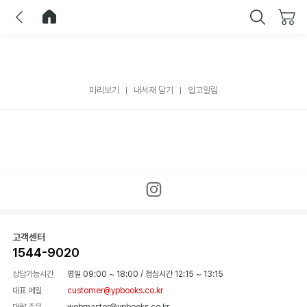
이전
홈으로 이동
닫기
미리보기
내서재 담기
입고알림
고객센터
1544-9020
상담가능시간
평일 09:00 ~ 18:00
/
점심시간 12:15 ~ 13:15
대표 메일
customer@ypbooks.co.kr
대량 주문
webmaster@ypbooks.co.kr