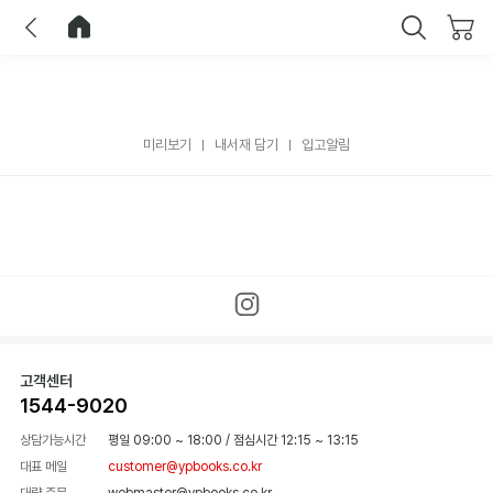
이전
홈으로 이동
닫기
미리보기
내서재 담기
입고알림
고객센터
1544-9020
상담가능시간
평일 09:00 ~ 18:00
/
점심시간 12:15 ~ 13:15
대표 메일
customer@ypbooks.co.kr
대량 주문
webmaster@ypbooks.co.kr